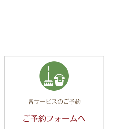
交通費1000円
：大阪市、高槻市、摂津市、箕面森町、止々呂美、
交通費1500円
：寝屋川市、門真市、守口市、大東市、島本町、川
西市、伊丹市、宝塚市、豊能郡
交通費2000円~＋高速代実費
：枚方市、八尾市、東大阪市、神戸
市、三木市、三田市、芦屋市、西宮市、尼崎市、奈良市、生駒市
その他のエリアはご相談ください。