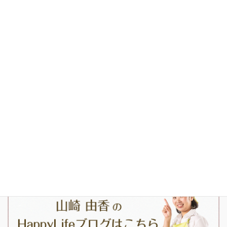
お客様の声
FAQ
会社案内
掃除洗剤/植物系エコ洗剤HappyLife
お問合せ
ブログ
掃除片づけ専門家 山崎由香｜記事監修・講演・メディア出演のご
依頼