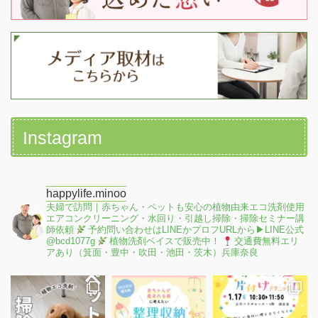
Instagram
happylife.minoo
夫婦で訪問｜赤ちゃん・ペットも安心の植物由来エコ洗剤使用
エアコンクリーニング・水回り・引越し掃除・掃除セミナー講
師依頼
予約問い合わせはLINEかプロフURLから▶︎LINE公式
@bcd1077g
植物洗剤ベイスで販売中！
交通費無料エリ
アあり（箕面・豊中・吹田・池田・茨木）兵庫奈良