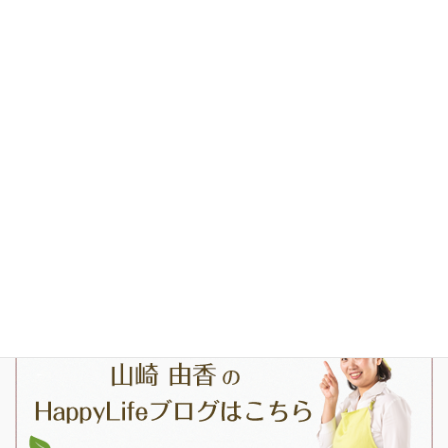
FAQ
会社案内
掃除洗剤/植物系エコ洗剤HappyLife
お問合せ
ブログ
掃除片づけ専門家 山崎由香｜記事監修・講演・メディア出演のご
依頼