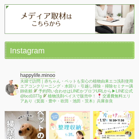
Instagram
happylife.minoo
夫婦で訪問｜赤ちゃん・ペットも安心の植物由来エコ洗剤使用
エアコンクリーニング・水回り・引越し掃除・掃除セミナー講
師依頼
予約問い合わせはLINEかプロフURLから▶︎LINE公式
@bcd1077g
植物洗剤ベイスで販売中！
交通費無料エリ
アあり（箕面・豊中・吹田・池田・茨木）兵庫奈良