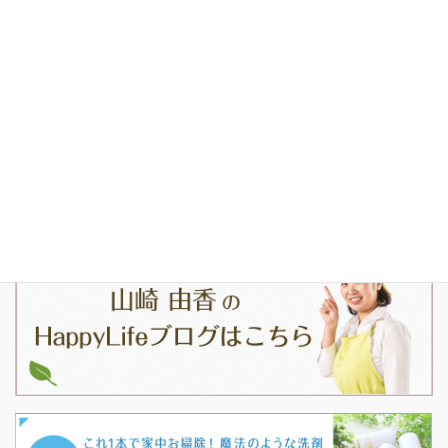
掃除洗剤/植物系エコ洗剤HappyLife
お問合せ
ブログ
掃除片づけ専門家 山崎由香｜記事監修・講演・メディア出演のご
依頼