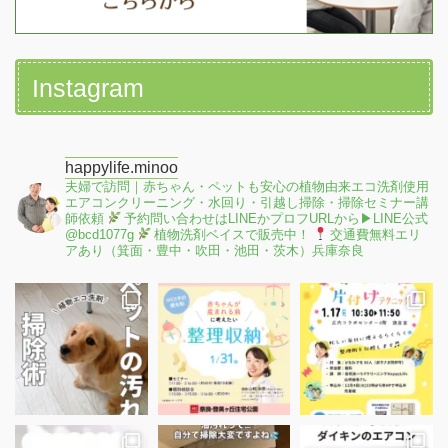
Instagram
happylife.minoo
夫婦で訪問｜赤ちゃん・ペットも安心の植物由来エコ洗剤使用
エアコンクリーニング・水回り・引越し掃除・掃除セミナー講
師依頼
予約問い合わせはLINEかプロフURLから▶︎LINE公式
@bcd1077g
植物洗剤ベイスで販売中！
交通費無料エリ
アあり（箕面・豊中・吹田・池田・茨木）兵庫奈良