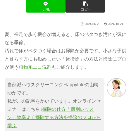
LINE
コピー
2024.06.25
2024.10.24
夏、裸足で歩く機会が増えると、床のベタつき汚れが気に
なる季節。
汚れで床がベタつく場合はお掃除が必要です。小さな子供
と暮らす方にも勧めしたい「床掃除」の方法と掃除にプロ
が使う
植物系エコ洗剤
もご紹介します。
自然派ハウスクリーニングHappyLifeの山﨑
ゆかです。
私がこの記事をかいています。オンラインセ
ミナーはこちら↓
掃除の仕方「個別レッス
ン」効率よく掃除する方法を掃除のプロから
学ぶ