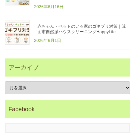
心
2026年6月16日
植
物
エ
コ
洗
赤ちゃん・ペットのいる家のゴキブリ対策｜箕
剤
p
面市自然派ハウスクリーニングHappyLife
o
w
2026年6月1日
e
r
e
d
b
y
B
アーカイブ
A
S
E
大
阪
箕
面
市
の
自
Facebook
然
派
ハ
ウ
ス
ク