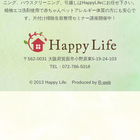
の
ニング、ハウスクリーニング、引越しはHappyLifeにお任せ下さい。
床
掃
植物エコ洗剤使用で赤ちゃんペットアレルギー体質の方にも安心で
除
す。片付け掃除生前整理セミナー講座開催中！
洗
剤
.
.
.
〒562-0031 大阪府箕面市小野原東5-19-24-103
TEL：072-786-5018
© 2013 Happy Life. Produced by
R-web