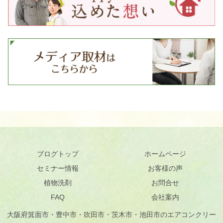
に
暮
ら
し
て
い
る
お
客
様
か
ら
本
当
に
よ
く
い
た
だ
く
ご
ブログトップ
ホームページ
相
談
セミナー情報
お客様の声
「
ペ
植物洗剤
お問合せ
ッ
ト
が
FAQ
会社案内
い
る
大阪府箕面市・豊中市・吹田市・茨木市・池田市のエアコンクリー
家