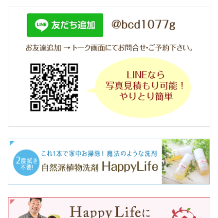
リ
ー
ニ
ン
グ
H
a
p
p
y
L
i
f
e
、
山
崎
由
香
で
す
。
今
日
は
、
ペ
ッ
ト
と
一
緒