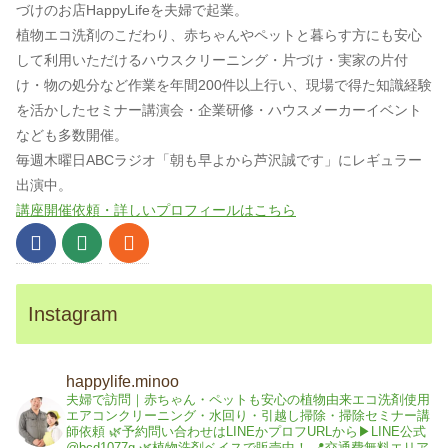
づけのお店HappyLifeを夫婦で起業。
植物エコ洗剤のこだわり、赤ちゃんやペットと暮らす方にも安心
して利用いただけるハウスクリーニング・片づけ・実家の片付
け・物の処分など作業を年間200件以上行い、現場で得た知識経験
を活かしたセミナー講演会・企業研修・ハウスメーカーイベント
なども多数開催。
毎週木曜日ABCラジオ「朝も早よから芦沢誠です」にレギュラー
出演中。
講座開催依頼・詳しいプロフィールはこちら
Instagram
happylife.minoo
夫婦で訪問｜赤ちゃん・ペットも安心の植物由来エコ洗剤使用
エアコンクリーニング・水回り・引越し掃除・掃除セミナー講
師依頼
🌿予約問い合わせはLINEかプロフURLから▶︎LINE公式
@bcd1077g
🌿植物洗剤ベイスで販売中！
📍交通費無料エリア