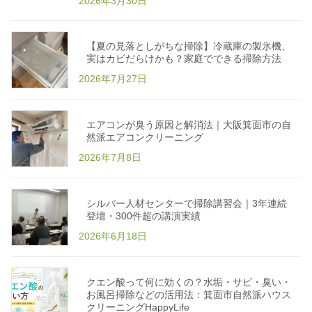
2026年3月30日
に
な
る
掃
除
【夏の見落としがちな掃除】冷蔵庫の製氷機、
方
法
実はカビだらけかも？家庭でできる掃除方法
|
エ
2026年7月27日
コ
掃
除
洗
剤
エアコンが臭う原因と解消法｜大阪箕面市の自
専
然派エアコンクリーニング
門
店
H
2026年7月8日
a
p
p
y
L
シルバー人材センターで掃除講習会｜3年連続
i
登壇・300件超の講演実績
f
e
2026年6月18日
｜
子
ど
も
・
クエン酸って何に効くの？水垢・サビ・臭い・
ペ
ッ
お風呂掃除などの活用法：箕面市自然派ハウス
ト
クリーニングHappyLife
安