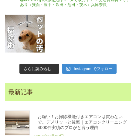
あり（箕面・豊中・吹田・池田・茨木）兵庫奈良
#ペット掃除 #犬猫 #
ペ
ッ
大阪箕面 #エコ洗剤
ト
が
#ハウスクリーニン
い
る
グ" aria-
家
の
hidden="true">
床
掃
ecofriendly.thebase.in
除
洗
剤
さらに読み込む...
Instagram でフォロー
の
選
び
方
。
植
最新記事
物
エ
コ
洗
剤
で
お願い！お掃除機能付きエアコンは買わない
安
心
で。デメリットと後悔｜エアコンクリーニング
キ
4000件実績のプロがと言う理由
レ
イ