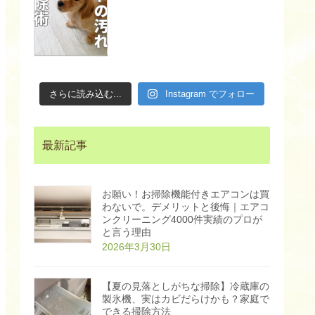
る
スクリーニング"
家
の
aria-
床
掃
ecofriendly.thebase.in
hidden="true">
除
洗
剤
の
選
さらに読み込む...
Instagram でフォロー
び
方
。
植
物
エ
最新記事
コ
洗
剤
で
安
お願い！お掃除機能付きエアコンは買
心
キ
わないで。デメリットと後悔｜エアコ
レ
ンクリーニング4000件実績のプロが
イ
と言う理由
に
な
2026年3月30日
る
掃
除
方
【夏の見落としがちな掃除】冷蔵庫の
法
|
製氷機、実はカビだらけかも？家庭で
エ
できる掃除方法
コ