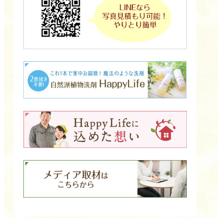
y
L
i
f
e
、
山
崎
由
香
で
す
。
今
日
は
、
ペ
ッ
ト
と
一
緒
に
暮
ら
し
て
い
る
お
客