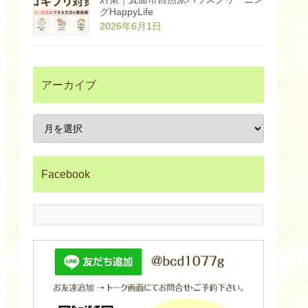
w
グHappyLife
e
r
2026年6月1日
e
d
b
y
B
A
アーカイブ
S
E
大
阪
箕
面
市
の
自
然
Facebook
派
ハ
ウ
ス
ク
リ
ー
ニ
ン
グ
H
a
p
p