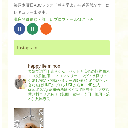
毎週木曜日ABCラジオ「朝も早よから芦沢誠です」に
レギュラー出演中。
講座開催依頼・詳しいプロフィールはこちら
Instagram
happylife.minoo
夫婦で訪問｜赤ちゃん・ペットも安心の植物由来
エコ洗剤使用
エアコンクリーニング・水回り・
引越し掃除・掃除セミナー講師依頼
🌿予約問い
合わせはLINEかプロフURLから▶︎LINE公式
@bcd1077g
🌿植物洗剤ベイスで販売中！
📍交通
費無料エリアあり（箕面・豊中・吹田・池田・茨
木）兵庫奈良
ペ
#ペット掃除 #犬
ッ
ト
猫 #大阪箕面 #
が
エコ洗剤 #ハウ
い