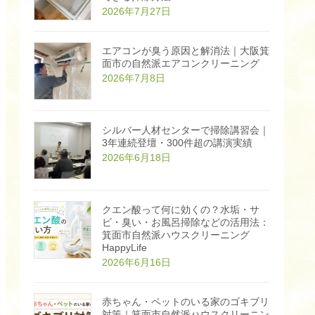
掃
2026年7月27日
除
洗
剤
専
エアコンが臭う原因と解消法｜大阪箕
門
面市の自然派エアコンクリーニング
店
H
2026年7月8日
a
p
p
y
L
i
シルバー人材センターで掃除講習会｜
f
3年連続登壇・300件超の講演実績
e
｜
2026年6月18日
子
ど
も
・
ペ
クエン酸って何に効くの？水垢・サ
ッ
ト
ビ・臭い・お風呂掃除などの活用法：
安
箕面市自然派ハウスクリーニング
心
植
HappyLife
物
2026年6月16日
エ
コ
洗
剤
赤ちゃん・ペットのいる家のゴキブリ
p
o
対策｜箕面市自然派ハウスクリーニン