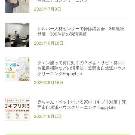
然派エアコンクリーニング
店
H
2026年7月8日
a
p
p
y
L
シルバー人材センターで掃除講習会｜3年連続
i
登壇・300件超の講演実績
f
e
2026年6月18日
｜
子
ど
も
・
クエン酸って何に効くの？水垢・サビ・臭い・
ペ
ッ
お風呂掃除などの活用法：箕面市自然派ハウス
ト
クリーニングHappyLife
安
心
2026年6月16日
植
物
エ
コ
洗
赤ちゃん・ペットのいる家のゴキブリ対策｜箕
剤
p
面市自然派ハウスクリーニングHappyLife
o
w
2026年6月1日
e
r
e
d
b