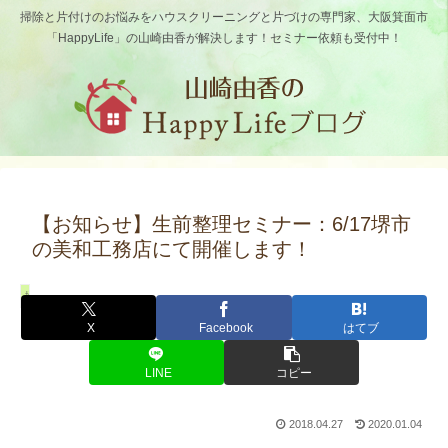
掃除と片付けのお悩みをハウスクリーニングと片づけの専門家、大阪箕面市
「HappyLife」の山崎由香が解決します！セミナー依頼も受付中！
【お知らせ】生前整理セミナー：6/17堺市
の美和工務店にて開催します！
掃除・片づけセミナー｜講師依頼
X
Facebook
はてブ
LINE
コピー
2018.04.27
2020.01.04