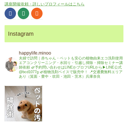
講座開催依頼・詳しいプロフィールはこちら
Instagram
happylife.minoo
夫婦で訪問｜赤ちゃん・ペットも安心の植物由来エコ洗剤使用
エアコンクリーニング・水回り・引越し掃除・掃除セミナー講
師依頼
🌿予約問い合わせはLINEかプロフURLから▶︎LINE公式
@bcd1077g
🌿植物洗剤ベイスで販売中！
📍交通費無料エリア
あり（箕面・豊中・吹田・池田・茨木）兵庫奈良
#ペット掃除 #犬猫 #
ペ
ッ
大阪箕面 #エコ洗剤
ト
が
#ハウスクリーニン
い
る
グ" aria-
家
の
hidden="true">
床
掃
ecofriendly.thebase.in
除