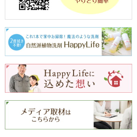
、
山
崎
由
香
で
す
。
今
日
は
、
ペ
ッ
ト
と
一
緒
に
暮
ら
し
て
い
る
お
客
様
か
ら
本
当