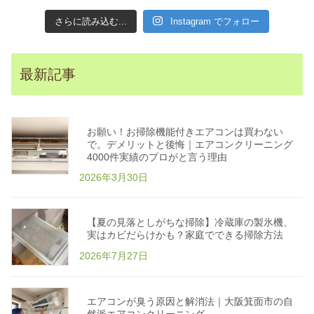
洗
剤
さらに読み込む...
Instagram でフォロー
の
選
び
方
。
植
最新記事
物
エ
コ
洗
剤
で
お願い！お掃除機能付きエアコンは買わない
安
心
で。デメリットと後悔｜エアコンクリーニング
キ
4000件実績のプロがと言う理由
レ
イ
2026年3月30日
に
な
る
掃
除
【夏の見落としがちな掃除】冷蔵庫の製氷機、
方
法
実はカビだらけかも？家庭でできる掃除方法
|
エ
2026年7月27日
コ
掃
除
洗
剤
エアコンが臭う原因と解消法｜大阪箕面市の自
専
門