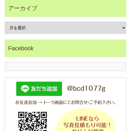
y
B
アーカイブ
A
S
E
大
阪
箕
面
市
の
自
Facebook
然
派
ハ
ウ
ス
ク
リ
ー
ニ
ン
グ
H
a
p
p
y
L
i
f
e