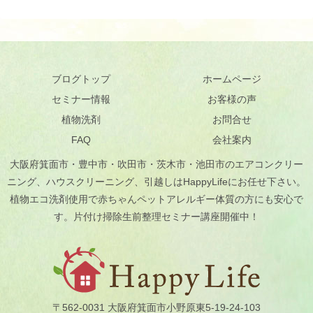
に
よ
く
い
た
だ
く
ご
ブログトップ
ホームページ
相
談
セミナー情報
お客様の声
「
ペ
植物洗剤
お問合せ
ッ
ト
が
FAQ
会社案内
い
る
大阪府箕面市・豊中市・吹田市・茨木市・池田市のエアコンクリー
家
の
ニング、ハウスクリーニング、引越しはHappyLifeにお任せ下さい。
床
掃
植物エコ洗剤使用で赤ちゃんペットアレルギー体質の方にも安心で
除
す。片付け掃除生前整理セミナー講座開催中！
洗
剤
.
.
.
〒562-0031 大阪府箕面市小野原東5-19-24-103