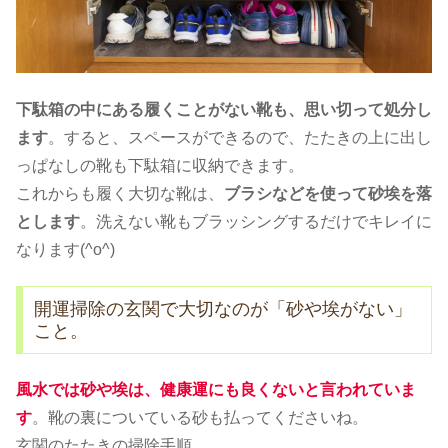
下駄箱の中にある履くことがない靴も、思い切って処分し
ます
。すると、スペースができるので、たたきの上に出し
っぱなしの靴も下駄箱に収納できます。
これからも履く大切な靴は、
ブラシなどを使って砂埃を落
とします
。洗えない靴もブラッシングするだけでキレイに
なります(^o^)
開運掃除の玄関で大切なのが「砂や埃がない」
こと。
風水では砂や埃は、健康運にも良くないと言われていま
す
。靴の裏についている砂も払ってくださいね。
玄関のたたきの掃除手順