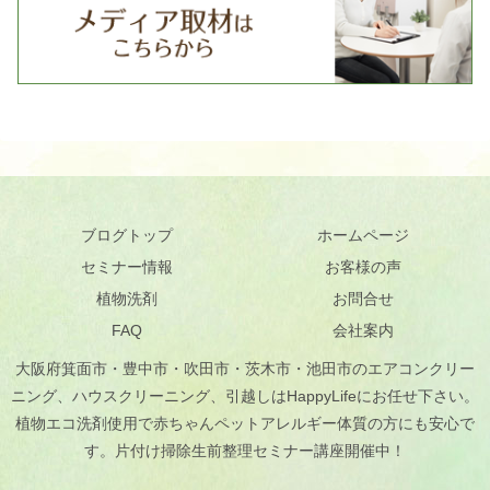
お
客
様
か
ら
本
当
に
よ
く
い
た
だ
く
ご
ブログトップ
ホームページ
相
談
セミナー情報
お客様の声
「
ペ
植物洗剤
お問合せ
ッ
ト
が
FAQ
会社案内
い
る
大阪府箕面市・豊中市・吹田市・茨木市・池田市のエアコンクリー
家
の
ニング、ハウスクリーニング、引越しはHappyLifeにお任せ下さい。
床
掃
植物エコ洗剤使用で赤ちゃんペットアレルギー体質の方にも安心で
除
す。片付け掃除生前整理セミナー講座開催中！
洗
剤
.