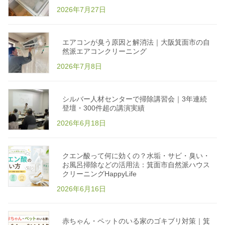
エ
2026年7月27日
コ
掃
除
洗
剤
エアコンが臭う原因と解消法｜大阪箕面市の自
専
然派エアコンクリーニング
門
店
H
2026年7月8日
a
p
p
y
L
シルバー人材センターで掃除講習会｜3年連続
i
登壇・300件超の講演実績
f
e
2026年6月18日
｜
子
ど
も
・
クエン酸って何に効くの？水垢・サビ・臭い・
ペ
ッ
お風呂掃除などの活用法：箕面市自然派ハウス
ト
クリーニングHappyLife
安
心
2026年6月16日
植
物
エ
コ
洗
赤ちゃん・ペットのいる家のゴキブリ対策｜箕
剤