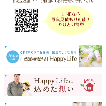
p
p
y
L
i
f
e
、
山
崎
由
香
で
す
。
今
日
は
、
ペ
ッ
ト
と
一
緒
に
暮
ら
し
て
い
る