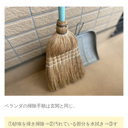
ベランダの掃除手順は玄関と同じ。
①砂埃を掃き掃除⇒②汚れている部分を水拭き⇒③す