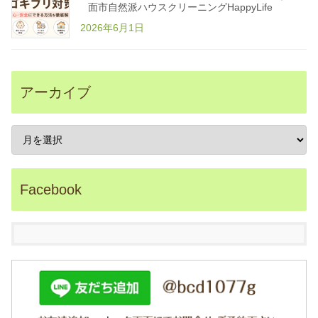
p
面市自然派ハウスクリーニングHappyLife
o
w
2026年6月1日
e
r
e
d
b
y
B
アーカイブ
A
S
E
大
阪
箕
面
市
の
自
Facebook
然
派
ハ
ウ
ス
ク
リ
ー
ニ
ン
グ
H
a