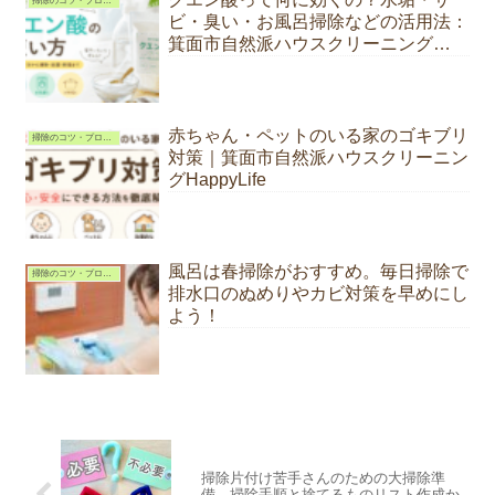
掃除のコツ・プロが教える掃除術
ビ・臭い・お風呂掃除などの活用法：
箕面市自然派ハウスクリーニング
HappyLife
赤ちゃん・ペットのいる家のゴキブリ
掃除のコツ・プロが教える掃除術
対策｜箕面市自然派ハウスクリーニン
グHappyLife
風呂は春掃除がおすすめ。毎日掃除で
掃除のコツ・プロが教える掃除術
排水口のぬめりやカビ対策を早めにし
よう！
掃除片付け苦手さんのための大掃除準
備。掃除手順と捨てるものリスト作成か