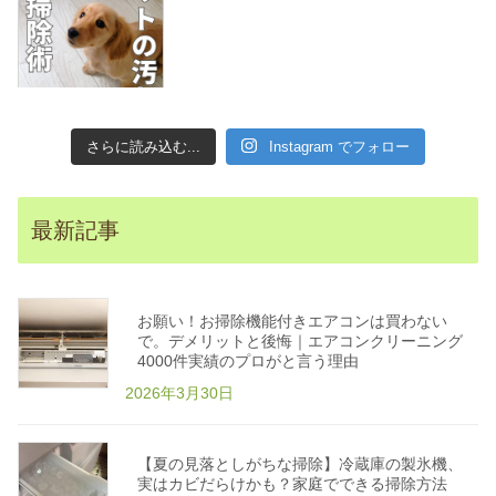
が
#ハウスクリーニン
い
る
グ" aria-
家
の
hidden="true">
床
掃
ecofriendly.thebase.in
除
洗
剤
さらに読み込む...
Instagram でフォロー
の
選
び
方
。
植
最新記事
物
エ
コ
洗
剤
で
お願い！お掃除機能付きエアコンは買わない
安
心
で。デメリットと後悔｜エアコンクリーニング
キ
4000件実績のプロがと言う理由
レ
イ
2026年3月30日
に
な
る
掃
除
【夏の見落としがちな掃除】冷蔵庫の製氷機、
方
法
実はカビだらけかも？家庭でできる掃除方法
|