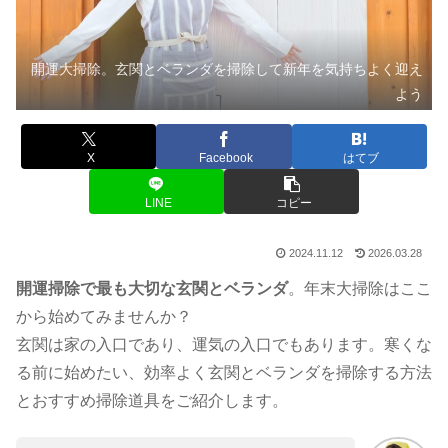
開運大掃除。玄関とベランダを掃除して新年を気持ちよく迎え
よう
X
Facebook
はてブ
LINE
コピー
2024.11.12
2026.03.28
開運掃除で最も大切な玄関とベランダ
。年末大掃除はここ
から始めてみませんか？
玄関は家の入口であり、運気の入口でもあります。寒くな
る前に始めたい、効率よく玄関とベランダを掃除する方法
とおすすめ掃除道具をご紹介します。