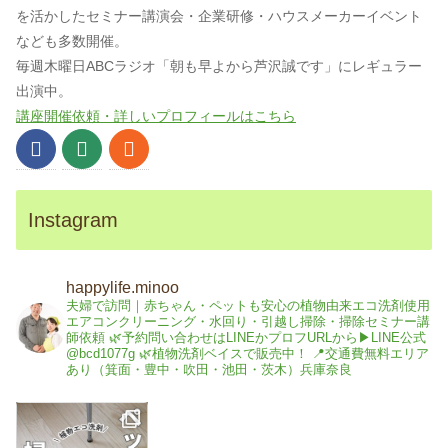
を活かしたセミナー講演会・企業研修・ハウスメーカーイベント
なども多数開催。
毎週木曜日ABCラジオ「朝も早よから芦沢誠です」にレギュラー
出演中。
講座開催依頼・詳しいプロフィールはこちら
Instagram
happylife.minoo
夫婦で訪問｜赤ちゃん・ペットも安心の植物由来エコ洗剤使用
エアコンクリーニング・水回り・引越し掃除・掃除セミナー講
師依頼
🌿予約問い合わせはLINEかプロフURLから▶︎LINE公式
@bcd1077g
🌿植物洗剤ベイスで販売中！
📍交通費無料エリア
あり（箕面・豊中・吹田・池田・茨木）兵庫奈良
#ペット掃除 #犬猫 #
ペ
ッ
大阪箕面 #エコ洗剤
ト